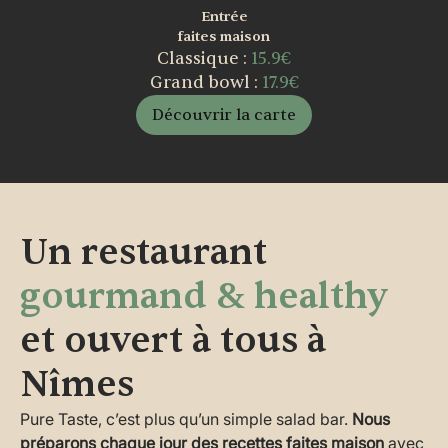
Entrée
faites maison
Classique :
15.9€
Grand bowl :
17.9€
Découvrir la carte
Un restaurant
gourmand & healthy
et ouvert à tous à
Nîmes
Pure Taste, c’est plus qu’un simple salad bar.
Nous
préparons chaque jour des recettes faites maison
avec